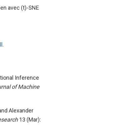
lien avec (t)-SNE
l.
tional Inference
rnal of Machine
 and Alexander
esearch
13 (Mar):