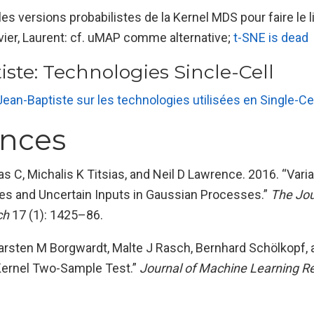
 les versions probabilistes de la Kernel MDS pour faire le 
vier, Laurent: cf. uMAP comme alternative;
t-SNE is dead
ste: Technologies Sincle-Cell
ean-Baptiste sur les technologies utilisées en Single-Cel
ences
 C, Michalis K Titsias, and Neil D Lawrence. 2016. “Varia
bles and Uncertain Inputs in Gaussian Processes.”
The Jou
ch
17 (1): 1425–86.
 Karsten M Borgwardt, Malte J Rasch, Bernhard Schölkopf,
Kernel Two-Sample Test.”
Journal of Machine Learning R