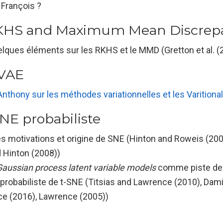
 François ?
RKHS and Maximum Mean Discrep
lques éléments sur les RKHS et le MMD (
Gretton et al. 
 VAE
nthony sur les méthodes variationnelles et les Varitiona
SNE probabiliste
s motivations et origine de SNE (
Hinton and Roweis (200
 Hinton (2008)
)
Gaussian process latent variable models
comme piste de 
probabiliste de t-SNE (
Titsias and Lawrence (2010)
,
Dami
ce (2016)
,
Lawrence (2005)
)