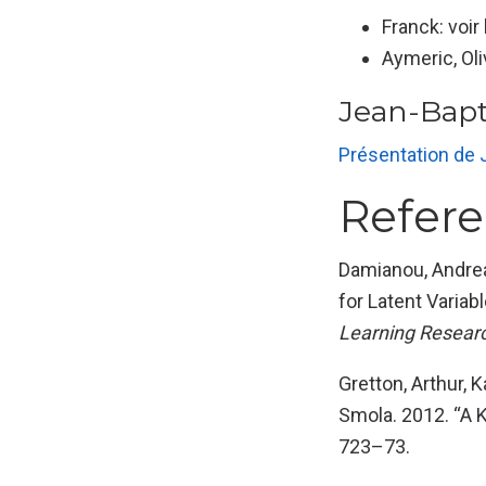
Franck: voir
Aymeric, Oli
Jean-Bapti
Présentation de J
Refer
Damianou, Andreas
for Latent Varia
Learning Resear
Gretton, Arthur,
Smola. 2012. “A 
723–73.