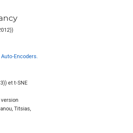
ancy
(2012)
)
l Auto-Encoders.
3)
) et t-SNE
version
anou, Titsias,