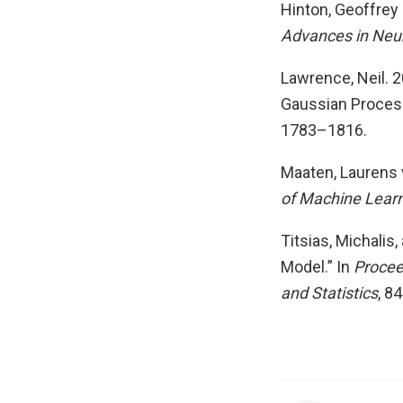
Hinton, Geoffrey
Advances in Neu
Lawrence, Neil. 2
Gaussian Process
1783–1816.
Maaten, Laurens v
of Machine Lear
Titsias, Michalis
Model.” In
Proceed
and Statistics
, 8