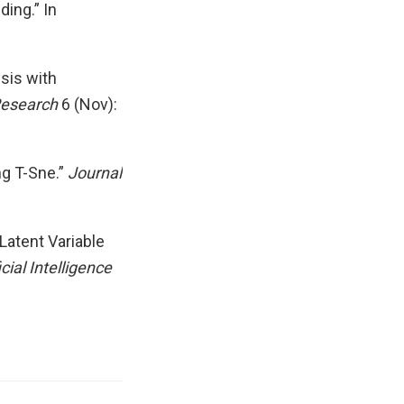
ing.” In
sis with
Research
6 (Nov):
ng T-Sne.”
Journal
Latent Variable
cial Intelligence